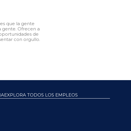
res que la gente
a gente. Ofrecen a
, oportunidades de
entar con orgullo.
NA
EXPLORA TODOS LOS EMPLEOS