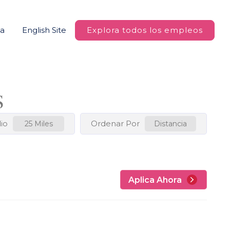
na
English Site
Explora todos los empleos
S
io
Ordenar Por
25 Miles
Distancia
Aplica Ahora