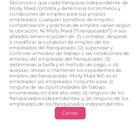
Reconozco que cada franquicia independiente de
de empleo de los empleados del
Molly Maid contrata y determina los términos y
franquiciado; (2) supervisar y
condiciones de empleo para sus propios
controlar el horario de trabajo de
empleados. Cualquier beneficio de empleo,
los empleados del franquiciado o
compensación y prácticas de empleo varían según
las condiciones de empleo; (3)
la ubicación. Ni Molly Maid ("Franquiciador") ni sus
determinar la tasa y el método de
afiliados tienen el poder de: (1) contratar, despedir
pago; o (4) aceptar, revisar o
o modificar la condición de empleo de los
mantener los registros de
empleados del franquiciado; (2) supervisar y
empleo del franquiciado. Molly
controlar el horario de trabajo o las condiciones de
Maid SPV LLC NO es el
empleo del empleado del franquiciado; (3)
empleador y/o empleador
determinar la tarifa y el método de pago; o (4)
conjunto para: (i) ninguna de las
aceptar, revisar o mantener los expedientes de
oportunidades de empleo que
empleo del franquiciado. Molly Maid NO es el
aparecen en este sitio web; (ii)
empleador y/o empleador conjunto para: (i)
ninguno de los franquiciados
ninguna de las oportunidades de trabajo
independientes; y, (iii) ninguno de
enumeradas en este sitio web; (ii) ninguno de los
los empleados de los
franquiciados independientes; y, (iii) ninguno de los
franquiciados independientes.
empleados de los franquiciados independientes.
Cerrar
Copyright © 2025 Molly Maid. All Rights Reserved.
Career Sites by Paradox.ai