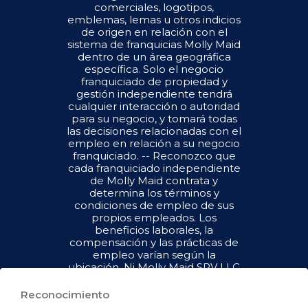
comerciales, logotipos,
emblemas, lemas u otros indicios
de origen en relación con el
sistema de franquicias Molly Maid
dentro de un área geográfica
específica. Solo el negocio
franquiciado de propiedad y
gestión independiente tendrá
cualquier interacción o autoridad
para su negocio, y tomará todas
las decisiones relacionadas con el
empleo en relación a su negocio
franquiciado. -- Reconozco que
cada franquiciado independiente
de Molly Maid contrata y
determina los términos y
condiciones de empleo de sus
propios empleados. Los
beneficios laborales, la
compensación y las prácticas de
empleo varían según la
ubicación. Ni Molly Maid SPV LLC
("Franquiciador") ni sus afiliados
tienen el poder de : (1) contratar,
Reconocimiento
despedir o modificar la condición