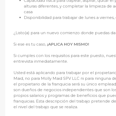
Capacidad física para trapear, aspirar, quitar el
alturas diferentes, y completar la limpieza de 
casa
Disponibilidad para trabajar de lunes a viern
¿Listo(a) para un nuevo comienzo donde puedas dar
Si ese es tu caso,
¡APLICA HOY MISMO!
Si cumples con los requisitos para este puesto, nue
entrevista inmediatamente.
Usted está aplicando para trabajar por el propietari
Maid, no para Molly Maid SPV LLC ni para ninguna de s
el propietario de la franquicia será su único emplea
son dueños de negocios independientes que son los
propios salarios y programas de beneficios que pue
franquicias. Esta descripción del trabajo pretende de
el nivel del trabajo que se realiza.