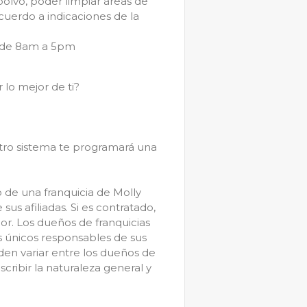
 polvo, poder limpiar áreas de
acuerdo a indicaciones de la
es, de 8am a 5pm
 lo mejor de ti?
stro sistema te programará una
o de una franquicia de Molly
us afiliadas. Si es contratado,
dor. Los dueños de franquicias
 únicos responsables de sus
den variar entre los dueños de
scribir la naturaleza general y