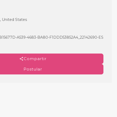
, United States
5677D-A539-4683-BA80-F1DDD53852A4_22142690-ES
Compartir
Postular