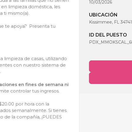
uda a las familias que no tienen
10/03/2026
 en limpieza doméstica, les
 a ti mismo(a).
UBICACIÓN
Kissimmee, FL 34741
que te apoya? Presenta tu
ID DEL PUESTO
PDX_MMOKSCAL_681
 limpieza de casas, utilizando
ientes con nuestro sistema de
.
gaciones en fines de semana ni
te controlar tus ingresos.
$20.00 por hora con la
gados semanalmente. Si tienes
uto de la compañía, ¡PUEDES