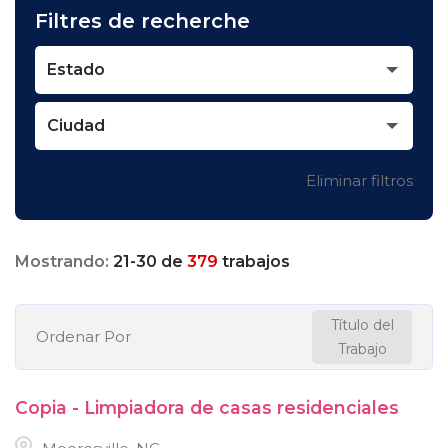
Filtres de recherche
Estado
Ciudad
Eliminar filtros
Mostrando:
21
-
30
de
379
trabajos
Título del
Ordenar Por
Trabajo
Copia - Limpiadora de casas residenciales