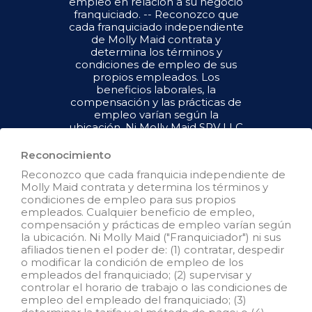
empleo en relación a su negocio
franquiciado. -- Reconozco que
cada franquiciado independiente
de Molly Maid contrata y
determina los términos y
condiciones de empleo de sus
propios empleados. Los
beneficios laborales, la
compensación y las prácticas de
empleo varían según la
ubicación. Ni Molly Maid SPV LLC
("Franquiciador") ni sus afiliados
tienen el poder de : (1) contratar,
Reconocimiento
despedir o modificar la condición
Reconozco que cada franquicia independiente de
de empleo de los empleados del
Molly Maid contrata y determina los términos y
franquiciado; (2) supervisar y
condiciones de empleo para sus propios
controlar el horario de trabajo de
empleados. Cualquier beneficio de empleo,
los empleados del franquiciado o
compensación y prácticas de empleo varían según
las condiciones de empleo; (3)
la ubicación. Ni Molly Maid ("Franquiciador") ni sus
determinar la tasa y el método de
afiliados tienen el poder de: (1) contratar, despedir
pago; o (4) aceptar, revisar o
o modificar la condición de empleo de los
mantener los registros de
empleados del franquiciado; (2) supervisar y
empleo del franquiciado. Molly
controlar el horario de trabajo o las condiciones de
Maid SPV LLC NO es el
empleo del empleado del franquiciado; (3)
empleador y/o empleador