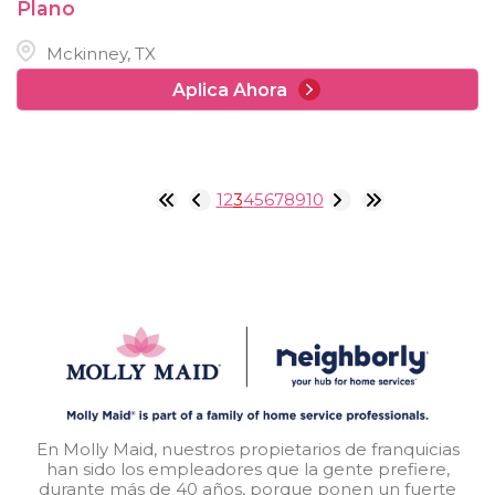
Plano
Mckinney, TX
Aplica Ahora
1
2
3
4
5
6
7
8
9
10
En Molly Maid, nuestros propietarios de franquicias
han sido los empleadores que la gente prefiere,
durante más de 40 años, porque ponen un fuerte