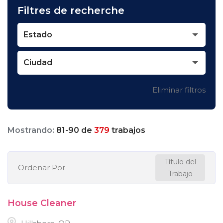
Filtres de recherche
Estado
Ciudad
Eliminar filtros
Mostrando:
81
-
90
de
379
trabajos
Título del
Ordenar Por
Trabajo
House Cleaner