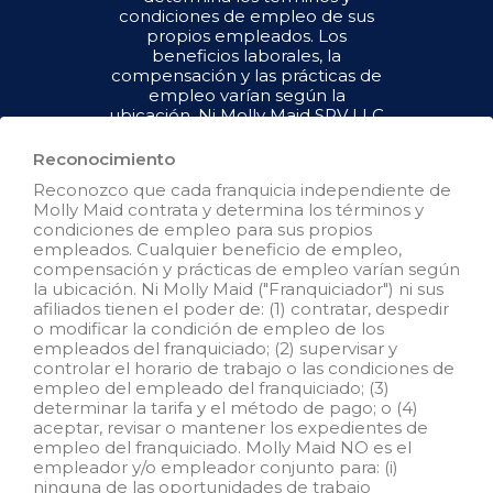
condiciones de empleo de sus
propios empleados. Los
beneficios laborales, la
compensación y las prácticas de
empleo varían según la
ubicación. Ni Molly Maid SPV LLC
("Franquiciador") ni sus afiliados
tienen el poder de : (1) contratar,
Reconocimiento
despedir o modificar la condición
Reconozco que cada franquicia independiente de
de empleo de los empleados del
Molly Maid contrata y determina los términos y
franquiciado; (2) supervisar y
condiciones de empleo para sus propios
controlar el horario de trabajo de
empleados. Cualquier beneficio de empleo,
los empleados del franquiciado o
compensación y prácticas de empleo varían según
las condiciones de empleo; (3)
la ubicación. Ni Molly Maid ("Franquiciador") ni sus
determinar la tasa y el método de
afiliados tienen el poder de: (1) contratar, despedir
pago; o (4) aceptar, revisar o
o modificar la condición de empleo de los
mantener los registros de
empleados del franquiciado; (2) supervisar y
empleo del franquiciado. Molly
controlar el horario de trabajo o las condiciones de
Maid SPV LLC NO es el
empleo del empleado del franquiciado; (3)
empleador y/o empleador
determinar la tarifa y el método de pago; o (4)
conjunto para: (i) ninguna de las
aceptar, revisar o mantener los expedientes de
oportunidades de empleo que
empleo del franquiciado. Molly Maid NO es el
aparecen en este sitio web; (ii)
empleador y/o empleador conjunto para: (i)
ninguno de los franquiciados
ninguna de las oportunidades de trabajo
independientes; y, (iii) ninguno de