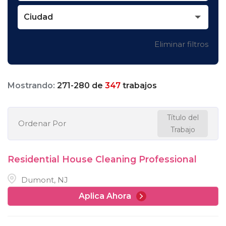
Ciudad
Eliminar filtros
Mostrando:
271
-
280
de
347
trabajos
Título del
Ordenar Por
Trabajo
Residential House Cleaning Professional
Dumont, NJ
Aplica Ahora