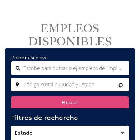
EMPLEOS
DISPONIBLES
Palabra(s) clave
Use your location
Buscar
Filtres de recherche
Estado