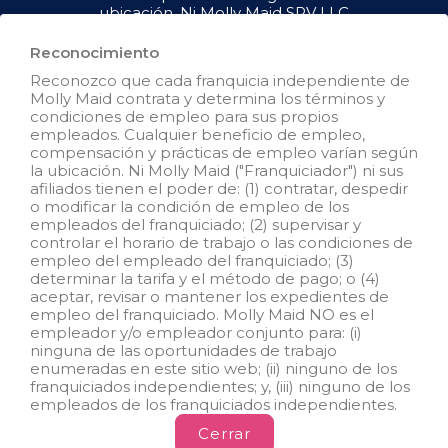
ubicación. Ni Molly Maid SPV LLC
("Franquiciador") ni sus afiliados
tienen el poder de : (1) contratar,
Reconocimiento
despedir o modificar la condición
Reconozco que cada franquicia independiente de
de empleo de los empleados del
Molly Maid contrata y determina los términos y
franquiciado; (2) supervisar y
condiciones de empleo para sus propios
controlar el horario de trabajo de
empleados. Cualquier beneficio de empleo,
los empleados del franquiciado o
compensación y prácticas de empleo varían según
las condiciones de empleo; (3)
la ubicación. Ni Molly Maid ("Franquiciador") ni sus
determinar la tasa y el método de
afiliados tienen el poder de: (1) contratar, despedir
pago; o (4) aceptar, revisar o
o modificar la condición de empleo de los
mantener los registros de
empleados del franquiciado; (2) supervisar y
empleo del franquiciado. Molly
controlar el horario de trabajo o las condiciones de
Maid SPV LLC NO es el
empleo del empleado del franquiciado; (3)
empleador y/o empleador
determinar la tarifa y el método de pago; o (4)
conjunto para: (i) ninguna de las
aceptar, revisar o mantener los expedientes de
oportunidades de empleo que
empleo del franquiciado. Molly Maid NO es el
aparecen en este sitio web; (ii)
empleador y/o empleador conjunto para: (i)
ninguno de los franquiciados
ninguna de las oportunidades de trabajo
independientes; y, (iii) ninguno de
enumeradas en este sitio web; (ii) ninguno de los
los empleados de los
franquiciados independientes; y, (iii) ninguno de los
franquiciados independientes.
empleados de los franquiciados independientes.
Cerrar