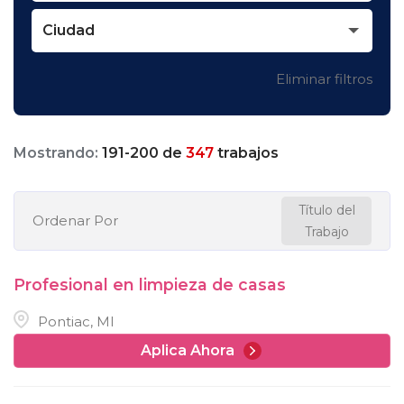
Ciudad
Eliminar filtros
Mostrando:
191
-
200
de
347
trabajos
Título del
Ordenar Por
Trabajo
Profesional en limpieza de casas
Pontiac, MI
Aplica Ahora