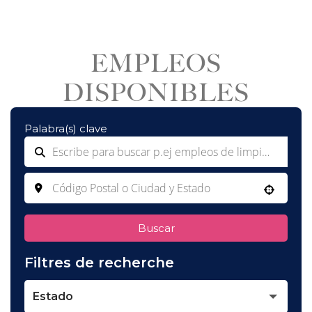
EMPLEOS
DISPONIBLES
Palabra(s) clave
Use your location
Buscar
Filtres de recherche
Estado