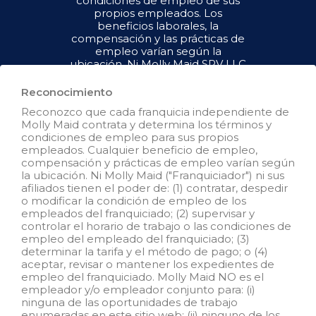
condiciones de empleo de sus
propios empleados. Los
beneficios laborales, la
compensación y las prácticas de
empleo varían según la
ubicación. Ni Molly Maid SPV LLC
("Franquiciador") ni sus afiliados
tienen el poder de : (1) contratar,
Reconocimiento
despedir o modificar la condición
Reconozco que cada franquicia independiente de
de empleo de los empleados del
Molly Maid contrata y determina los términos y
franquiciado; (2) supervisar y
condiciones de empleo para sus propios
controlar el horario de trabajo de
empleados. Cualquier beneficio de empleo,
los empleados del franquiciado o
compensación y prácticas de empleo varían según
las condiciones de empleo; (3)
la ubicación. Ni Molly Maid ("Franquiciador") ni sus
determinar la tasa y el método de
afiliados tienen el poder de: (1) contratar, despedir
pago; o (4) aceptar, revisar o
o modificar la condición de empleo de los
mantener los registros de
empleados del franquiciado; (2) supervisar y
empleo del franquiciado. Molly
controlar el horario de trabajo o las condiciones de
Maid SPV LLC NO es el
empleo del empleado del franquiciado; (3)
empleador y/o empleador
determinar la tarifa y el método de pago; o (4)
conjunto para: (i) ninguna de las
aceptar, revisar o mantener los expedientes de
oportunidades de empleo que
empleo del franquiciado. Molly Maid NO es el
aparecen en este sitio web; (ii)
empleador y/o empleador conjunto para: (i)
ninguno de los franquiciados
ninguna de las oportunidades de trabajo
independientes; y, (iii) ninguno de
enumeradas en este sitio web; (ii) ninguno de los