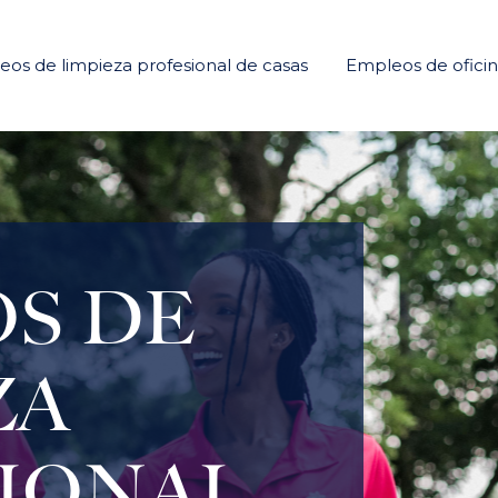
os de limpieza profesional de casas
Empleos de ofici
S DE
ZA
IONAL