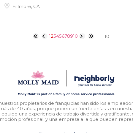
Fillmore, CA
1
2
3
4
5
6
7
8
9
10
nuestros propietarios de franquicias han sido los empleado
 más de 40 años, porque ponen un fuerte énfasis en nuestr
equipo una experiencia de trabajo divertida y gratificante
moción profesional, y una empresa a la que pueden repres