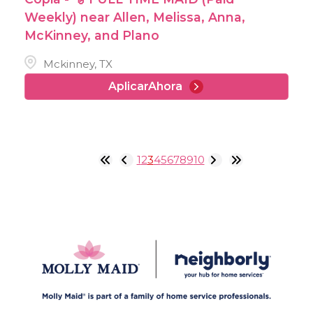
Weekly) near Allen, Melissa, Anna,
McKinney, and Plano
Mckinney, TX
AplicarAhora
1
2
3
4
5
6
7
8
9
10