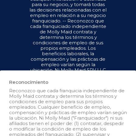
para su negocio, y tomará todas
las decisiones relacionadas con el
empleo en relación a su negocio
franquiciado. -- Reconozco que
cada franquiciado independiente
de Molly Maid contrata y
determina los términos y
condiciones de empleo de sus
propios empleados. Los
beneficios laborales, la
compensación y las prácticas de
empleo varían según la
ubicación. Ni Molly Maid SPV LLC
("Franquiciador") ni sus afiliados
tienen el poder de : (1) contratar,
Reconocimiento
despedir o modificar la condición
Reconozco que cada franquicia independiente de
de empleo de los empleados del
Molly Maid contrata y determina los términos y
franquiciado; (2) supervisar y
condiciones de empleo para sus propios
controlar el horario de trabajo de
empleados. Cualquier beneficio de empleo,
los empleados del franquiciado o
compensación y prácticas de empleo varían según
las condiciones de empleo; (3)
la ubicación. Ni Molly Maid ("Franquiciador") ni sus
determinar la tasa y el método de
afiliados tienen el poder de: (1) contratar, despedir
pago; o (4) aceptar, revisar o
o modificar la condición de empleo de los
mantener los registros de
empleados del franquiciado; (2) supervisar y
empleo del franquiciado. Molly