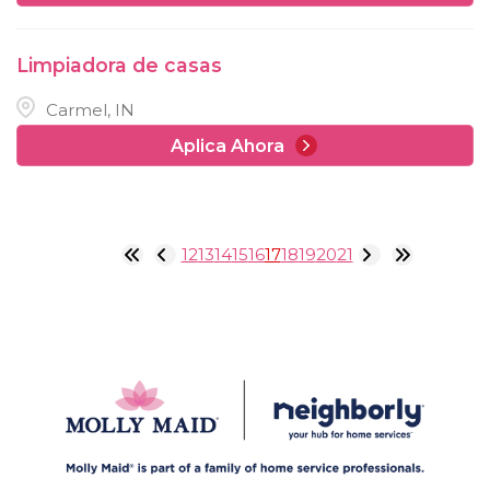
Limpiadora de casas
Carmel, IN
Aplica Ahora
12
13
14
15
16
17
18
19
20
21