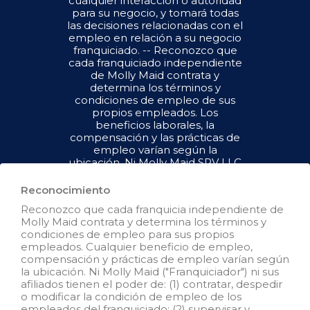
cualquier interacción o autoridad
para su negocio, y tomará todas
las decisiones relacionadas con el
empleo en relación a su negocio
franquiciado. -- Reconozco que
cada franquiciado independiente
de Molly Maid contrata y
determina los términos y
condiciones de empleo de sus
propios empleados. Los
beneficios laborales, la
compensación y las prácticas de
empleo varían según la
ubicación. Ni Molly Maid SPV LLC
("Franquiciador") ni sus afiliados
tienen el poder de : (1) contratar,
Reconocimiento
despedir o modificar la condición
Reconozco que cada franquicia independiente de
de empleo de los empleados del
Molly Maid contrata y determina los términos y
franquiciado; (2) supervisar y
condiciones de empleo para sus propios
controlar el horario de trabajo de
empleados. Cualquier beneficio de empleo,
los empleados del franquiciado o
compensación y prácticas de empleo varían según
las condiciones de empleo; (3)
la ubicación. Ni Molly Maid ("Franquiciador") ni sus
determinar la tasa y el método de
afiliados tienen el poder de: (1) contratar, despedir
pago; o (4) aceptar, revisar o
o modificar la condición de empleo de los
mantener los registros de
empleados del franquiciado; (2) supervisar y