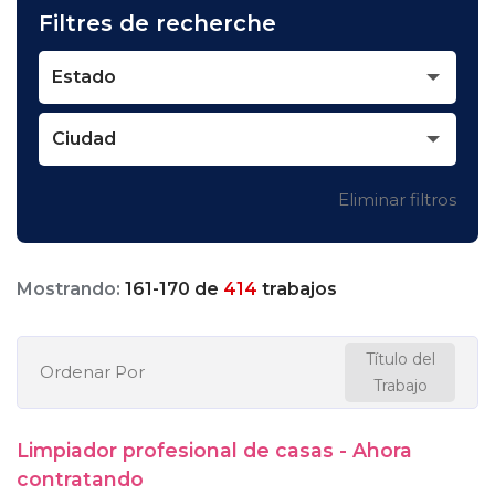
Filtres de recherche
Estado
Ciudad
Eliminar filtros
Mostrando:
161
-
170
de
414
trabajos
Título del
Ordenar Por
Trabajo
Limpiador profesional de casas - Ahora
contratando