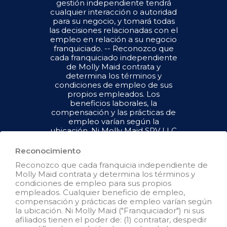
gestión independiente tendrá
cualquier interacción o autoridad
para su negocio, y tomará todas
las decisiones relacionadas con el
empleo en relación a su negocio
franquiciado. -- Reconozco que
cada franquiciado independiente
de Molly Maid contrata y
determina los términos y
condiciones de empleo de sus
propios empleados. Los
beneficios laborales, la
compensación y las prácticas de
empleo varían según la
ubicación. Ni Molly Maid SPV LLC
("Franquiciador") ni sus afiliados
tienen el poder de : (1) contratar,
Reconocimiento
despedir o modificar la condición
Reconozco que cada franquicia independiente de
de empleo de los empleados del
Molly Maid contrata y determina los términos y
franquiciado; (2) supervisar y
condiciones de empleo para sus propios
controlar el horario de trabajo de
empleados. Cualquier beneficio de empleo,
los empleados del franquiciado o
compensación y prácticas de empleo varían según
las condiciones de empleo; (3)
la ubicación. Ni Molly Maid ("Franquiciador") ni sus
determinar la tasa y el método de
afiliados tienen el poder de: (1) contratar, despedir
pago; o (4) aceptar, revisar o