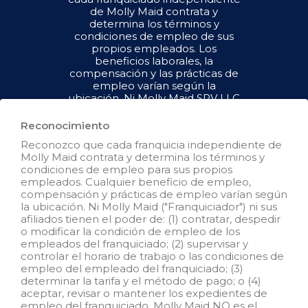
de Molly Maid contrata y
determina los términos y
condiciones de empleo de sus
propios empleados. Los
beneficios laborales, la
compensación y las prácticas de
empleo varían según la
ubicación. Ni Molly Maid SPV LLC
("Franquiciador") ni sus afiliados
tienen el poder de : (1) contratar,
Reconocimiento
despedir o modificar la condición
Reconozco que cada franquicia independiente de
de empleo de los empleados del
Molly Maid contrata y determina los términos y
franquiciado; (2) supervisar y
condiciones de empleo para sus propios
controlar el horario de trabajo de
empleados. Cualquier beneficio de empleo,
los empleados del franquiciado o
compensación y prácticas de empleo varían según
las condiciones de empleo; (3)
la ubicación. Ni Molly Maid ("Franquiciador") ni sus
determinar la tasa y el método de
afiliados tienen el poder de: (1) contratar, despedir
pago; o (4) aceptar, revisar o
o modificar la condición de empleo de los
mantener los registros de
empleados del franquiciado; (2) supervisar y
empleo del franquiciado. Molly
controlar el horario de trabajo o las condiciones de
Maid SPV LLC NO es el
empleo del empleado del franquiciado; (3)
empleador y/o empleador
determinar la tarifa y el método de pago; o (4)
conjunto para: (i) ninguna de las
aceptar, revisar o mantener los expedientes de
oportunidades de empleo que
empleo del franquiciado. Molly Maid NO es el