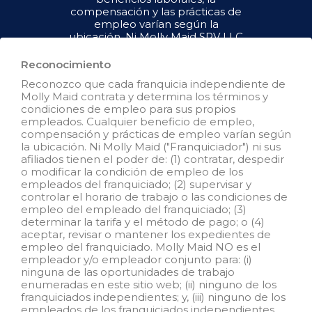
compensación y las prácticas de
empleo varían según la
ubicación. Ni Molly Maid SPV LLC
("Franquiciador") ni sus afiliados
tienen el poder de : (1) contratar,
Reconocimiento
despedir o modificar la condición
Reconozco que cada franquicia independiente de
de empleo de los empleados del
Molly Maid contrata y determina los términos y
franquiciado; (2) supervisar y
condiciones de empleo para sus propios
controlar el horario de trabajo de
empleados. Cualquier beneficio de empleo,
los empleados del franquiciado o
compensación y prácticas de empleo varían según
las condiciones de empleo; (3)
la ubicación. Ni Molly Maid ("Franquiciador") ni sus
determinar la tasa y el método de
afiliados tienen el poder de: (1) contratar, despedir
pago; o (4) aceptar, revisar o
o modificar la condición de empleo de los
mantener los registros de
empleados del franquiciado; (2) supervisar y
empleo del franquiciado. Molly
controlar el horario de trabajo o las condiciones de
Maid SPV LLC NO es el
empleo del empleado del franquiciado; (3)
empleador y/o empleador
determinar la tarifa y el método de pago; o (4)
conjunto para: (i) ninguna de las
aceptar, revisar o mantener los expedientes de
oportunidades de empleo que
empleo del franquiciado. Molly Maid NO es el
aparecen en este sitio web; (ii)
empleador y/o empleador conjunto para: (i)
ninguno de los franquiciados
ninguna de las oportunidades de trabajo
independientes; y, (iii) ninguno de
enumeradas en este sitio web; (ii) ninguno de los
los empleados de los
franquiciados independientes; y, (iii) ninguno de los
franquiciados independientes.
empleados de los franquiciados independientes.