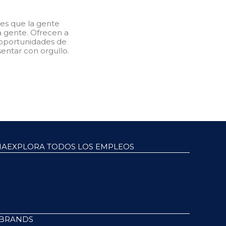
res que la gente
a gente. Ofrecen a
, oportunidades de
entar con orgullo.
NA
EXPLORA TODOS LOS EMPLEOS
 BRANDS