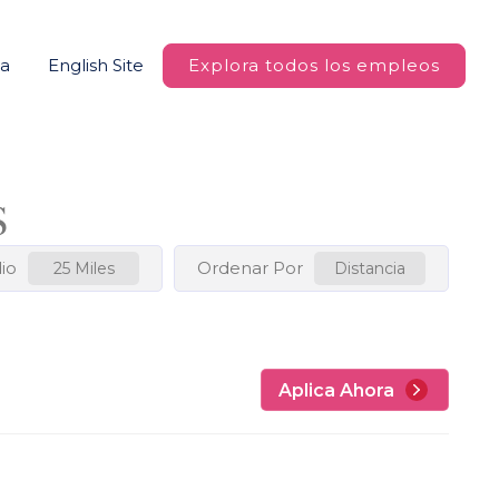
na
English Site
Explora todos los empleos
S
io
Ordenar Por
25 Miles
Distancia
Aplica Ahora