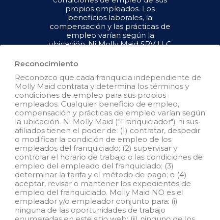
propios empleados. Los
beneficios laborales, la
compensación y las prácticas de
empleo varían según la
ubicación. Ni Molly Maid SPV LLC
("Franquiciador") ni sus afiliados
tienen el poder de : (1) contratar,
Reconocimiento
despedir o modificar la condición
Reconozco que cada franquicia independiente de
de empleo de los empleados del
Molly Maid contrata y determina los términos y
franquiciado; (2) supervisar y
condiciones de empleo para sus propios
controlar el horario de trabajo de
empleados. Cualquier beneficio de empleo,
los empleados del franquiciado o
compensación y prácticas de empleo varían según
las condiciones de empleo; (3)
la ubicación. Ni Molly Maid ("Franquiciador") ni sus
determinar la tasa y el método de
afiliados tienen el poder de: (1) contratar, despedir
pago; o (4) aceptar, revisar o
o modificar la condición de empleo de los
mantener los registros de
empleados del franquiciado; (2) supervisar y
empleo del franquiciado. Molly
controlar el horario de trabajo o las condiciones de
Maid SPV LLC NO es el
empleo del empleado del franquiciado; (3)
empleador y/o empleador
determinar la tarifa y el método de pago; o (4)
conjunto para: (i) ninguna de las
aceptar, revisar o mantener los expedientes de
oportunidades de empleo que
empleo del franquiciado. Molly Maid NO es el
aparecen en este sitio web; (ii)
empleador y/o empleador conjunto para: (i)
ninguno de los franquiciados
ninguna de las oportunidades de trabajo
independientes; y, (iii) ninguno de
enumeradas en este sitio web; (ii) ninguno de los