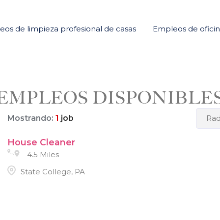
os de limpieza profesional de casas
Empleos de ofici
EMPLEOS DISPONIBLE
Mostrando:
1
job
Rad
House Cleaner
4.5 Miles
State College, PA