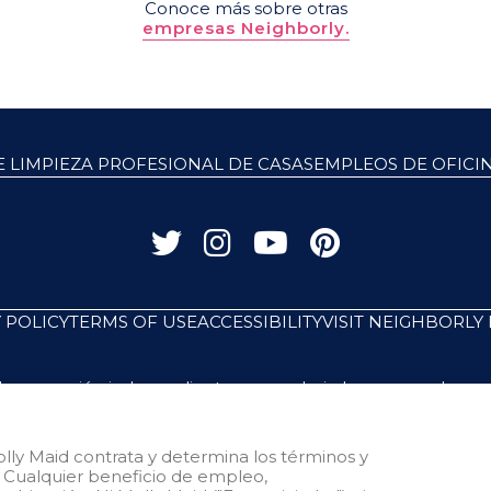
Conoce más sobre otras
empresas Neighborly.
 LIMPIEZA PROFESIONAL DE CASAS
EMPLEOS DE OFICI
 POLICY
TERMS OF USE
ACCESSIBILITY
VISIT NEIGHBORLY
 y operación independiente operan bajo las marcas de serv
origen en relación con el sistema de franquicias Molly Maid 
 independiente tendrá cualquier interacción o autoridad pa
 su negocio franquiciado. -- Reconozco que cada franquicia
ly Maid contrata y determina los términos y
eo de sus propios empleados. Los beneficios laborales, la 
 Cualquier beneficio de empleo,
nquiciador") ni sus afiliados tienen el poder de : (1) contra