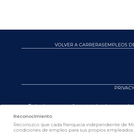
VOLVER A CARRERAS
EMPLEOS DE
PRIVACY
Todos los negocios franquiciados de propiedad
logotipos, emblemas, lemas u otros indicios de 
Reconocimiento
negocio franquiciado de propiedad y gestión
relacionadas con el empleo en relación a
Reconozco que cada franquicia independiente de Mol
determina los términos y condiciones de empl
condiciones de empleo para sus propios empleados.
según la ubicación. Ni Molly Maid SPV LLC ("Fra