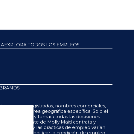
NA
EXPLORA TODOS LOS EMPLEOS
 BRANDS
icio, marcas registradas, nombres comerciales,
dentro de un área geográfica específica. Solo el
ra su negocio, y tomará todas las decisiones
do independiente de Molly Maid contrata y
compensación y las prácticas de empleo varían
tar, despedir o modificar la condición de empleo