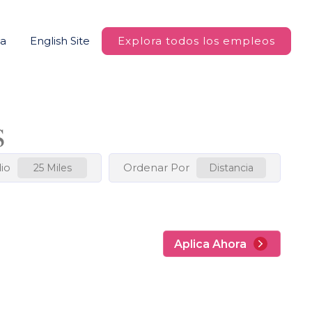
na
English Site
Explora todos los empleos
S
io
Ordenar Por
25 Miles
Distancia
Aplica Ahora