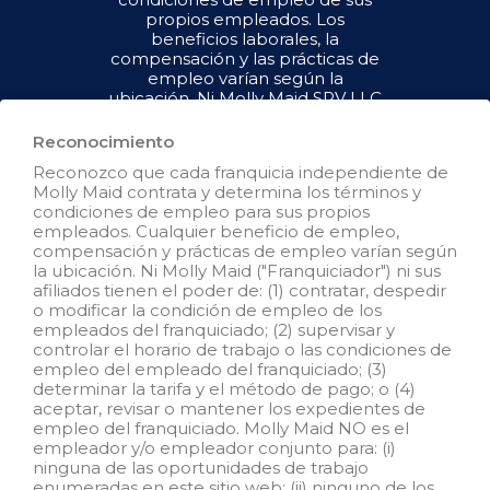
propios empleados. Los
beneficios laborales, la
compensación y las prácticas de
empleo varían según la
ubicación. Ni Molly Maid SPV LLC
("Franquiciador") ni sus afiliados
tienen el poder de : (1) contratar,
Reconocimiento
despedir o modificar la condición
Reconozco que cada franquicia independiente de
de empleo de los empleados del
Molly Maid contrata y determina los términos y
franquiciado; (2) supervisar y
condiciones de empleo para sus propios
controlar el horario de trabajo de
empleados. Cualquier beneficio de empleo,
los empleados del franquiciado o
compensación y prácticas de empleo varían según
las condiciones de empleo; (3)
la ubicación. Ni Molly Maid ("Franquiciador") ni sus
determinar la tasa y el método de
afiliados tienen el poder de: (1) contratar, despedir
pago; o (4) aceptar, revisar o
o modificar la condición de empleo de los
mantener los registros de
empleados del franquiciado; (2) supervisar y
empleo del franquiciado. Molly
controlar el horario de trabajo o las condiciones de
Maid SPV LLC NO es el
empleo del empleado del franquiciado; (3)
empleador y/o empleador
determinar la tarifa y el método de pago; o (4)
conjunto para: (i) ninguna de las
aceptar, revisar o mantener los expedientes de
oportunidades de empleo que
empleo del franquiciado. Molly Maid NO es el
aparecen en este sitio web; (ii)
empleador y/o empleador conjunto para: (i)
ninguno de los franquiciados
ninguna de las oportunidades de trabajo
independientes; y, (iii) ninguno de
enumeradas en este sitio web; (ii) ninguno de los