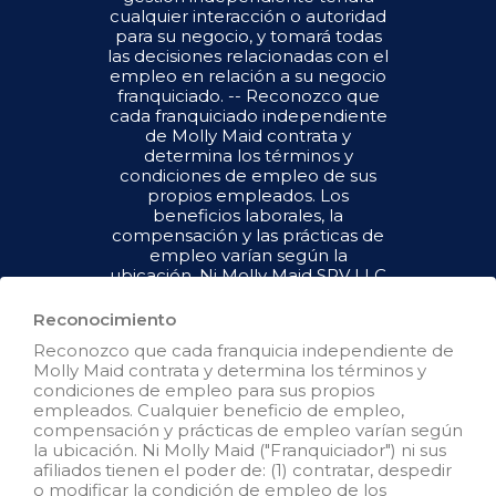
cualquier interacción o autoridad
para su negocio, y tomará todas
las decisiones relacionadas con el
empleo en relación a su negocio
franquiciado. -- Reconozco que
cada franquiciado independiente
de Molly Maid contrata y
determina los términos y
condiciones de empleo de sus
propios empleados. Los
beneficios laborales, la
compensación y las prácticas de
empleo varían según la
ubicación. Ni Molly Maid SPV LLC
("Franquiciador") ni sus afiliados
tienen el poder de : (1) contratar,
Reconocimiento
despedir o modificar la condición
Reconozco que cada franquicia independiente de
de empleo de los empleados del
Molly Maid contrata y determina los términos y
franquiciado; (2) supervisar y
condiciones de empleo para sus propios
controlar el horario de trabajo de
empleados. Cualquier beneficio de empleo,
los empleados del franquiciado o
compensación y prácticas de empleo varían según
las condiciones de empleo; (3)
la ubicación. Ni Molly Maid ("Franquiciador") ni sus
determinar la tasa y el método de
afiliados tienen el poder de: (1) contratar, despedir
pago; o (4) aceptar, revisar o
o modificar la condición de empleo de los
mantener los registros de