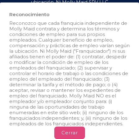
ubicación. Ni Molly Maid SPV LLC
("Franquiciador") ni sus afiliados
tienen el poder de : (1) contratar,
Reconocimiento
despedir o modificar la condición
Reconozco que cada franquicia independiente de
de empleo de los empleados del
Molly Maid contrata y determina los términos y
franquiciado; (2) supervisar y
condiciones de empleo para sus propios
controlar el horario de trabajo de
empleados. Cualquier beneficio de empleo,
los empleados del franquiciado o
compensación y prácticas de empleo varían según
las condiciones de empleo; (3)
la ubicación. Ni Molly Maid ("Franquiciador") ni sus
determinar la tasa y el método de
afiliados tienen el poder de: (1) contratar, despedir
pago; o (4) aceptar, revisar o
o modificar la condición de empleo de los
mantener los registros de
empleados del franquiciado; (2) supervisar y
empleo del franquiciado. Molly
controlar el horario de trabajo o las condiciones de
Maid SPV LLC NO es el
empleo del empleado del franquiciado; (3)
empleador y/o empleador
determinar la tarifa y el método de pago; o (4)
conjunto para: (i) ninguna de las
aceptar, revisar o mantener los expedientes de
oportunidades de empleo que
empleo del franquiciado. Molly Maid NO es el
aparecen en este sitio web; (ii)
empleador y/o empleador conjunto para: (i)
ninguno de los franquiciados
ninguna de las oportunidades de trabajo
independientes; y, (iii) ninguno de
enumeradas en este sitio web; (ii) ninguno de los
los empleados de los
franquiciados independientes; y, (iii) ninguno de los
franquiciados independientes.
empleados de los franquiciados independientes.
Cerrar